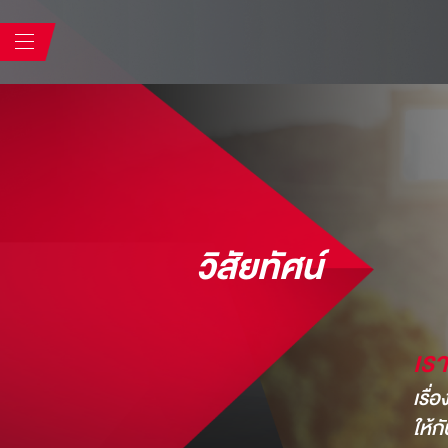
วิสัยทัศน์
เราเ
เรื่
ให้ก