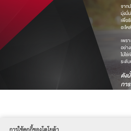
จากป
มุ่งม
เพื่อ
อะไหล
เพราะ
อย่าง
ไม่ใช
ระดับ
ดังน
การข
การใช้คุกกี้ของโตโยต้า